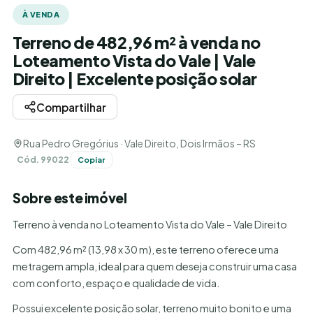
À VENDA
Terreno de 482,96 m² à venda no
Loteamento Vista do Vale | Vale
Direito | Excelente posição solar
Compartilhar
Rua Pedro Gregórius · Vale Direito, Dois Irmãos – RS
Cód. 99022
Copiar
Sobre este imóvel
Terreno à venda no Loteamento Vista do Vale – Vale Direito
Com 482,96 m² (13,98 x 30 m), este terreno oferece uma
metragem ampla, ideal para quem deseja construir uma casa
com conforto, espaço e qualidade de vida.
Possui excelente posição solar, terreno muito bonito e uma