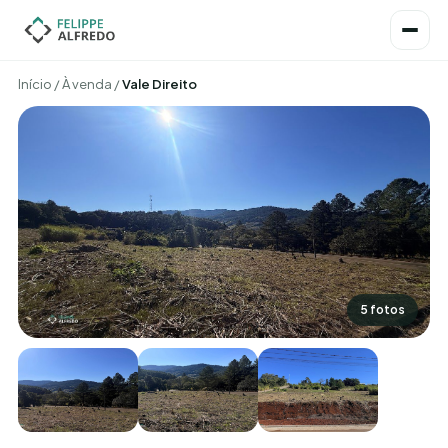
Início
/
À venda
/
Vale Direito
5 fotos