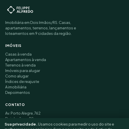
Imobiliária em Dois Irmãos/RS. Casas,
apartamentos, terrenos, lançamentos e
loteamentos em 9 cidades da região.
IMÓVEIS
Casas à venda
Apartamentos à venda
Terrenos à venda
Imóveis para alugar
Como alugar
Índices de reajuste
A imobiliária
Depoimentos
CONTATO
Av. Porto Alegre, 762
Dois Irmãos – RS
Sua privacidade.
Usamos cookies para medir o uso do site e
(51) 3177-9006