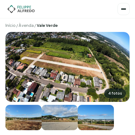
Início
/
À venda
/
Vale Verde
4 fotos