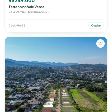
R$ 249.000
Terreno no Vale Verde
Vale Verde · Dois Irmãos – RS
Cód. 98638
Copiar