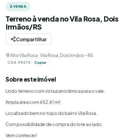
À VENDA
Terreno à venda no Vila Rosa, Dois
Irmãos/RS
Compartilhar
Alto Vila Rosa · Vila Rosa, Dois Irmãos – RS
Cód. 98474
Copiar
Sobre este imóvel
Lindo terreno com vista panorâmica para o vale.
Ampla área com 652,61 m².
Localizado bem no topo do bairro Vila Rosa.
Com possibilidade de compra do lote ao lado.
Vem conhecer!