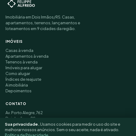
Imobiliária em Dois Irmãos/RS. Casas,
apartamentos, terrenos, lançamentos e
loteamentos em 9 cidades da região.
IMÓVEIS
Casas à venda
Apartamentos à venda
Terrenos à venda
Imóveis para alugar
Como alugar
Índices de reajuste
A imobiliária
Depoimentos
CONTATO
Av. Porto Alegre, 762
Dois Irmãos – RS
Sua privacidade.
Usamos cookies para medir o uso do site e
(51) 3177-9006
melhorar nossos anúncios. Sem o seu aceite, nada é ativado.
Política de Privacidade
.