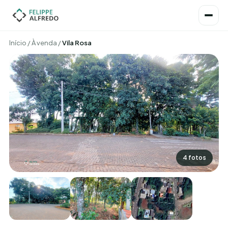
Início
/
À venda
/
Vila Rosa
4 fotos