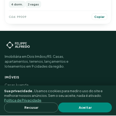
4 dorm.
2 vagas
Cód. 99009
Copiar
Imobiliária em Dois Irmãos/RS. Casas,
apartamentos, terrenos, lançamentos e
loteamentos em 9 cidades da região.
IMÓVEIS
Casas à venda
Apartamentos à venda
Sua privacidade.
Usamos cookies para medir o uso do site e
Terrenos à venda
melhorar nossos anúncios. Sem o seu aceite, nada é ativado.
Imóveis para alugar
Política de Privacidade
.
Como alugar
Recusar
Aceitar
Índices de reajuste
A imobiliária