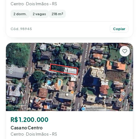
Centro · Dois Irmãos – RS
2 dorm.
2 vagas
218 m²
Cód. 98945
Copiar
R$ 1.200.000
Casa no Centro
Centro · Dois Irmãos – RS