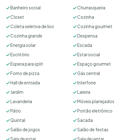
Banheiro social
Churrasqueira
Closet
Cozinha
Coleta seletiva de lixo
Cozinha gourmet
Cozinha grande
Despensa
Energia solar
Escada
Escritório
Estar social
Espera para split
Espaço gourmet
Forno de pizza
Gás central
Hall de entrada
Interfone
Jardim
Lareira
Lavanderia
Móveis planejados
Pátio
Portão eletrônico
Quintal
Sacada
Salão de jogos
Salão de festas
Sala de estar
Sala de jantar