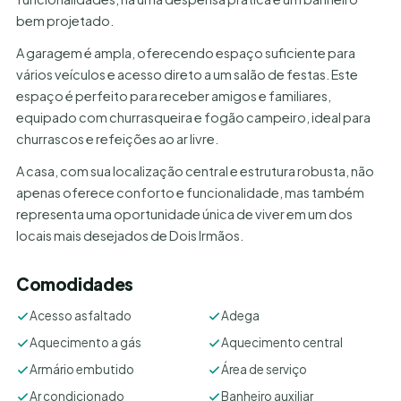
bem projetado.
A garagem é ampla, oferecendo espaço suficiente para
vários veículos e acesso direto a um salão de festas. Este
espaço é perfeito para receber amigos e familiares,
equipado com churrasqueira e fogão campeiro, ideal para
churrascos e refeições ao ar livre.
A casa, com sua localização central e estrutura robusta, não
apenas oferece conforto e funcionalidade, mas também
representa uma oportunidade única de viver em um dos
locais mais desejados de Dois Irmãos.
Comodidades
Acesso asfaltado
Adega
Aquecimento a gás
Aquecimento central
Armário embutido
Área de serviço
Ar condicionado
Banheiro auxiliar