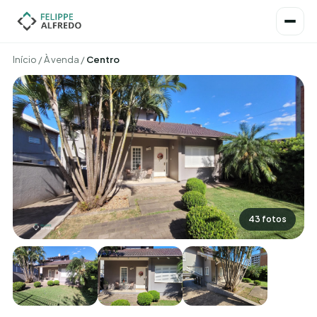
Início
/
À venda
/
Centro
43 fotos