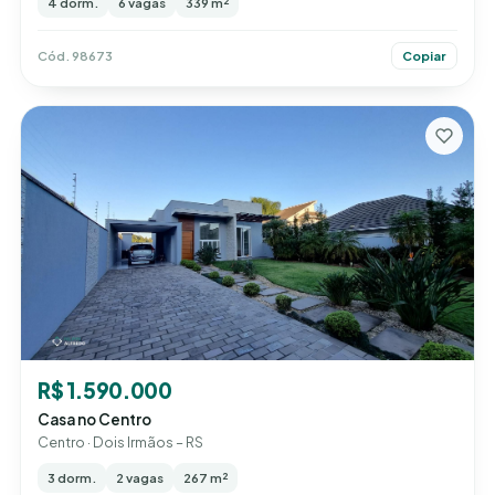
4 dorm.
6 vagas
339 m²
Cód. 98673
Copiar
R$ 1.590.000
Casa no Centro
Centro · Dois Irmãos – RS
3 dorm.
2 vagas
267 m²