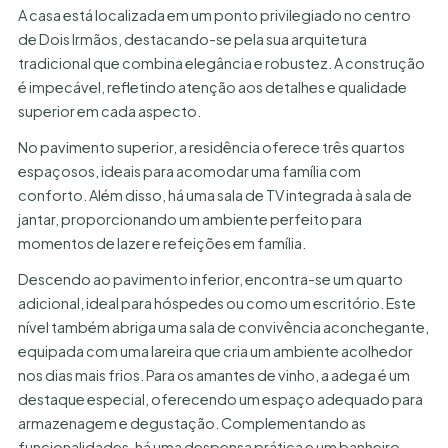
A casa está localizada em um ponto privilegiado no centro
de Dois Irmãos, destacando-se pela sua arquitetura
tradicional que combina elegância e robustez. A construção
é impecável, refletindo atenção aos detalhes e qualidade
superior em cada aspecto.
No pavimento superior, a residência oferece três quartos
espaçosos, ideais para acomodar uma família com
conforto. Além disso, há uma sala de TV integrada à sala de
jantar, proporcionando um ambiente perfeito para
momentos de lazer e refeições em família.
Descendo ao pavimento inferior, encontra-se um quarto
adicional, ideal para hóspedes ou como um escritório. Este
nível também abriga uma sala de convivência aconchegante,
equipada com uma lareira que cria um ambiente acolhedor
nos dias mais frios. Para os amantes de vinho, a adega é um
destaque especial, oferecendo um espaço adequado para
armazenagem e degustação. Complementando as
funcionalidades, há uma despensa prática e um banheiro