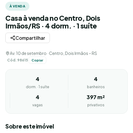
À VENDA
Casa à venda no Centro, Dois
Irmãos/RS · 4 dorm. · 1 suíte
Compartilhar
Av. 10 de setembro · Centro, Dois Irmãos – RS
Cód. 98615
Copiar
4
4
dorm. · 1 suíte
banheiros
4
397 m²
vagas
privativos
Sobre este imóvel