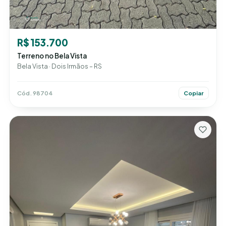
R$ 153.700
Terreno no Bela Vista
Bela Vista · Dois Irmãos – RS
Cód. 98704
Copiar