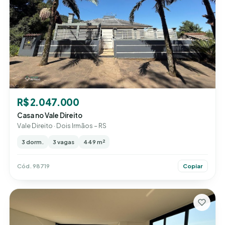
R$ 2.047.000
Casa no Vale Direito
Vale Direito · Dois Irmãos – RS
3 dorm.
3 vagas
449 m²
Cód. 98719
Copiar