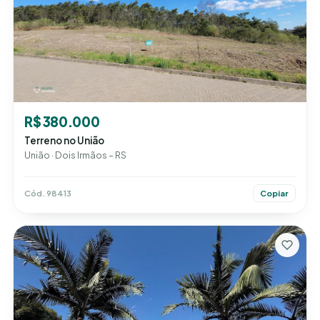
R$ 380.000
Terreno no União
União · Dois Irmãos – RS
Cód. 98413
Copiar