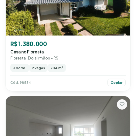
R$ 1.380.000
Casa no Floresta
Floresta · Dois Irmãos – RS
3 dorm.
2 vagas
204 m²
Cód. 98534
Copiar