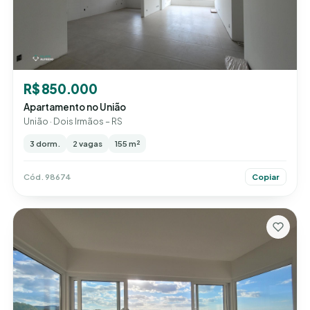
R$ 850.000
Apartamento no União
União · Dois Irmãos – RS
3 dorm.
2 vagas
155 m²
Cód. 98674
Copiar