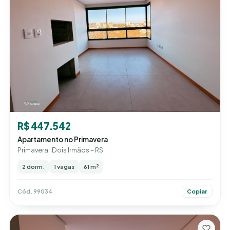
R$ 447.542
Apartamento no Primavera
Primavera · Dois Irmãos – RS
2 dorm.
1 vagas
61 m²
Cód. 99034
Copiar