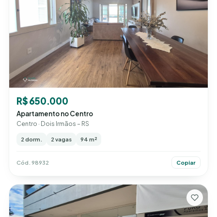
R$ 650.000
Apartamento no Centro
Centro · Dois Irmãos – RS
2 dorm.
2 vagas
94 m²
Cód. 98932
Copiar