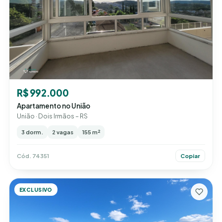
R$ 992.000
Apartamento no União
União · Dois Irmãos – RS
3 dorm.
2 vagas
155 m²
Cód. 74351
Copiar
EXCLUSIVO