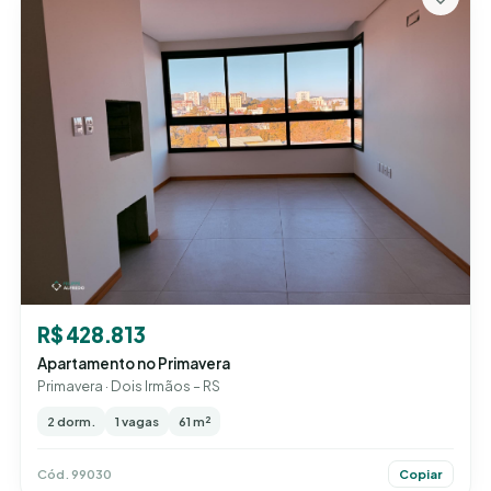
R$ 428.813
Apartamento no Primavera
Primavera · Dois Irmãos – RS
2 dorm.
1 vagas
61 m²
Cód. 99030
Copiar