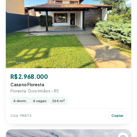
R$ 2.968.000
Casa no Floresta
Floresta · Dois Irmãos – RS
4 dorm.
4 vagas
264 m²
Cód. 98872
Copiar