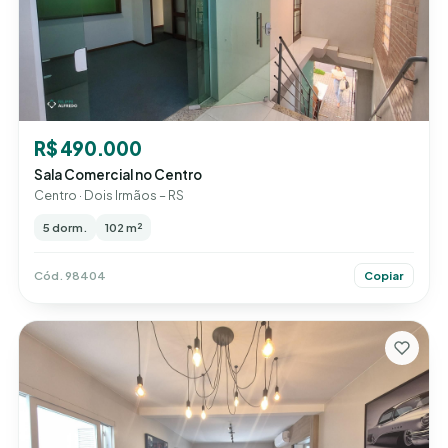
R$ 490.000
Sala Comercial no Centro
Centro · Dois Irmãos – RS
5 dorm.
102 m²
Cód. 98404
Copiar