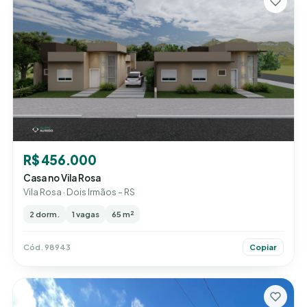
R$ 456.000
Casa no Vila Rosa
Vila Rosa · Dois Irmãos – RS
2 dorm.
1 vagas
65 m²
Cód. 98943
Copiar