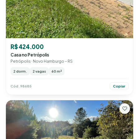
R$ 424.000
Casa no Petrópolis
Petrópolis · Novo Hamburgo – RS
2 dorm.
2 vagas
60 m²
Cód. 98685
Copiar