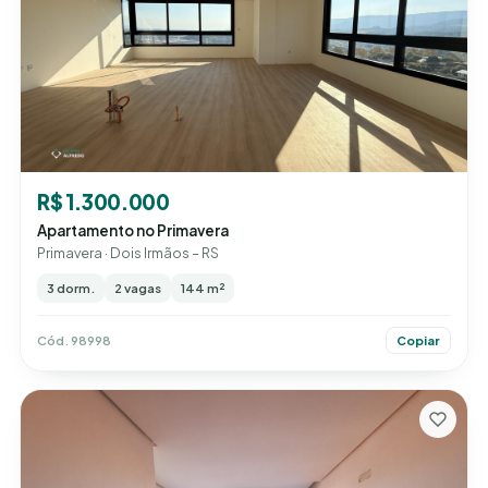
R$ 1.300.000
Apartamento no Primavera
Primavera · Dois Irmãos – RS
3 dorm.
2 vagas
144 m²
Cód. 98998
Copiar